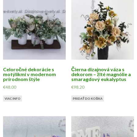
Celoročné dekorácie s
Čierna dizajnová váza s
motýlikmi v modernom
dekorom – žlté magnólie a
prírodnom štýle
smaragdový eukalyptus
€
48.00
€
98.20
VIAC INFO
PRIDAŤ DO KOŠÍKA