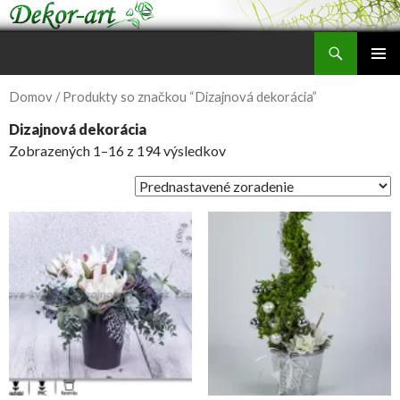
Hľadať
Dizajnové dekorácie z umelych kvetov
PRESKOČIŤ
HLAVNÉ
NA
Domov
/ Produkty so značkou “Dizajnová dekorácia”
MENU
OBSAH
Dizajnová dekorácia
Zobrazených 1–16 z 194 výsledkov