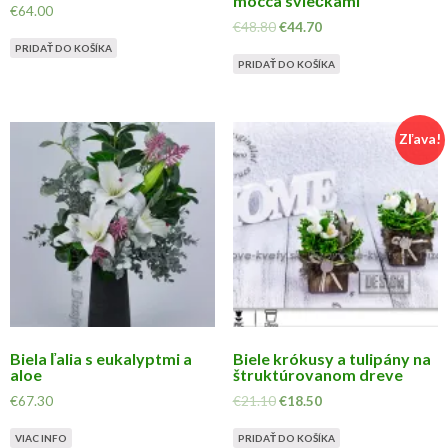
mocca sviečkami
€
64.00
€
48.80
€
44.70
PRIDAŤ DO KOŠÍKA
PRIDAŤ DO KOŠÍKA
Zľava!
Biela ľalia s eukalyptmi a
Biele krókusy a tulipány na
aloe
štruktúrovanom dreve
€
67.30
€
21.10
€
18.50
VIAC INFO
PRIDAŤ DO KOŠÍKA