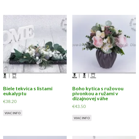
Biele tekvica s listami
Boho kytica s ružovou
eukalyptu
pivonkou a ružami v
dizajnovej váhe
€
38.20
€
43.50
VIAC INFO
VIAC INFO