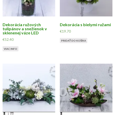
Dekorácia ružových
Dekorácia s bielymi ružami
tulipánov a snežienok v
€
19.70
sklenenej váze LED
€
52.40
PRIDAŤ DO KOŠÍKA
VIAC INFO