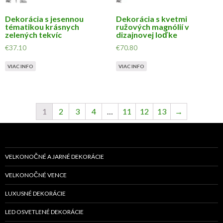
Dekorácia s jesennou
Dekorácia s kvetmi
tématikou krásnych
ružových magnólií v
zelených tekvíc
dizajnovej loďke
€
37.10
€
70.80
VIAC INFO
VIAC INFO
1
2
3
4
…
11
12
13
→
VELKONOČNÉ A JARNÉ DEKORÁCIE
VELKONOČNÉ VENCE
LUXUSNÉ DEKORÁCIE
LED OSVETLENÉ DEKORÁCIE