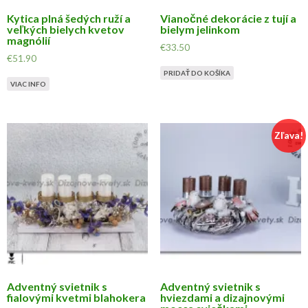
Kytica plná šedých ruží a
Vianočné dekorácie z tují a
veľkých bielych kvetov
bielym jelinkom
magnólií
€
33.50
€
51.90
PRIDAŤ DO KOŠÍKA
VIAC INFO
Zľava!
Adventný svietnik s
Adventný svietnik s
fialovými kvetmi blahokera
hviezdami a dizajnovými