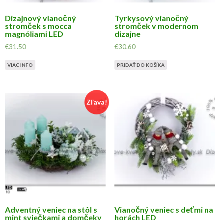
Dizajnový vianočný
Tyrkysový vianočný
stromček s mocca
stromček v modernom
magnóliami LED
dizajne
€
31.50
€
30.60
VIAC INFO
PRIDAŤ DO KOŠÍKA
Zľava!
Adventný veniec na stôl s
Vianočný veniec s deťmi na
mint sviečkami a domčeky
horách LED