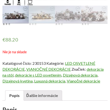
€
88.20
Nie je na sklade
Katalógové číslo:
230153
Kategórie:
LED OSVETLENÉ
DEKORÁCIE
,
VIANOČNÉ DEKORÁCIE
Značiek:
dekorácia
na stôl
,
dekorácie s LED osvetlením
,
Dizajnová dekorácia
,
Dizajnová kvetina
,
Luxusná dekorácia
,
Vianočné dekorácie
Popis
Ďalšie informácie
Popis