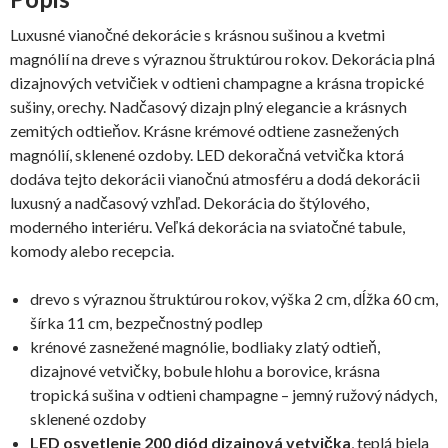
Luxusné vianočné dekorácie s krásnou sušinou a kvetmi
magnólií na dreve s výraznou štruktúrou rokov. Dekorácia plná
dizajnových vetvičiek v odtieni champagne a krásna tropické
sušiny, orechy. Nadčasový dizajn plný elegancie a krásnych
zemitých odtieňov. Krásne krémové odtiene zasnežených
magnólií, sklenené ozdoby. LED dekoračná vetvička ktorá
dodáva tejto dekorácii vianočnú atmosféru a dodá dekorácii
luxusný a nadčasový vzhľad. Dekorácia do štýlového,
moderného interiéru. Veľká dekorácia na sviatočné tabule,
komody alebo recepcia.
drevo s výraznou štruktúrou rokov, výška 2 cm, dĺžka 60 cm,
šírka 11 cm, bezpečnostný podlep
krénové zasnežené magnólie, bodliaky zlatý odtieň,
dizajnové vetvičky, bobule hlohu a borovice, krásna
tropická sušina v odtieni champagne – jemný ružový nádych,
sklenené ozdoby
LED osvetlenie 200 diód dizajnová vetvička
, teplá biela