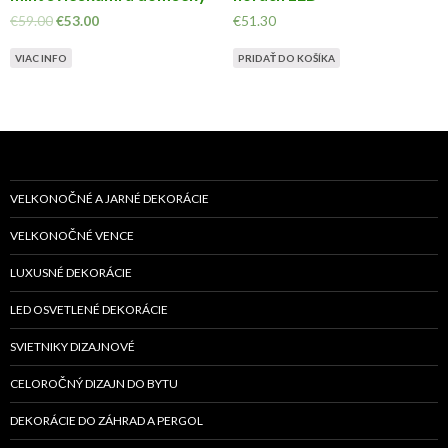
€
59.00
€
53.00
€
51.30
VIAC INFO
PRIDAŤ DO KOŠÍKA
VELKONOČNÉ A JARNÉ DEKORÁCIE
VELKONOČNÉ VENCE
LUXUSNÉ DEKORÁCIE
LED OSVETLENÉ DEKORÁCIE
SVIETNIKY DIZAJNOVÉ
CELOROČNÝ DIZAJN DO BYTU
DEKORÁCIE DO ZÁHRAD A PERGOL