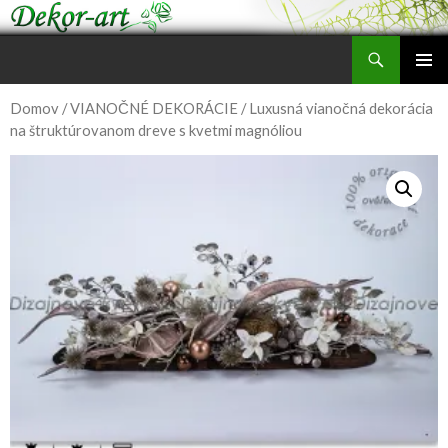
Hľadať
Dizajnové dekorácie z umelych kvetov
PRESKOČIŤ
HLAVNÉ
NA
Domov
/
VIANOČNÉ DEKORÁCIE
/ Luxusná vianočná dekorácia
MENU
OBSAH
na štruktúrovanom dreve s kvetmi magnóliou