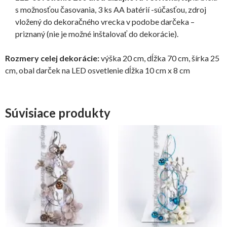
s možnosťou časovania, 3 ks AA batérií -súčasťou, zdroj
vložený do dekoračného vrecka v podobe darčeka –
priznaný (nie je možné inštalovať do dekorácie).
Rozmery celej dekorácie:
výška 20 cm, dĺžka 70 cm, šírka 25
cm, obal darček na LED osvetlenie dĺžka 10 cm x 8 cm
Súvisiace produkty